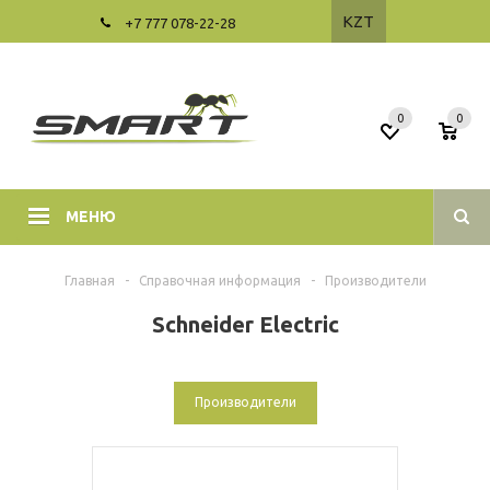
KZT
+7 777 078-22-28
0
0
МЕНЮ
Главная
-
Справочная информация
-
Производители
Schneider Electric
Производители